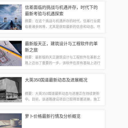
能，满足消费者对高品质生活的追求。无论是外观
信差面临的挑战与机遇并存，时代下的
设计还是内饰配置，都彰显了其独特的魅力。...
最新考验与机遇探索
摘要：在这个挑战与机遇并存的时代，信差行业面
临着诸多困难，尤其是获取最新的信息和动态。尽
管面临诸多挑战，信差仍需努力适应时代变化，把
握机遇，不断提升自身能力，以应对日益增长的快
最新版天正，建筑设计与工程软件的革
递配送需求和服务质量的要求。这是一个充满...
新之旅
摘要：最新版的天正建筑设计与工程软件在革新之
路上迈出了重要的一步。该软件在原有基础上进行
了全面升级，优化了建筑设计和工程功能的操作体
验，提高了工作效率。通过引入先进技术，该软件
大英350国道最新动态及进展概况
在智能化、精细化设计方面取得了显著进展，...
摘要：大英350国道最新动态与进展正在持续更新
中。目前，该道路建设项目已取得显著进展，施工
进展顺利。相关部门正积极推进工程进度，以确保
项目按时完工。该道路将进一步提升区域交通便捷
萝卜价格最新行情及分析概览
性和经济发展潜力。请注意关注最新消息以...