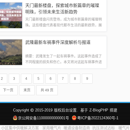
报告指出，边丝料市场存在一定竞争，价格变化较
天门最新楼盘，探索城市新篇章的璀璨
为频繁。具体价格需根据市场实时动态而定，...
明珠，引领未来生活新趋势
天门最新楼盘闪亮登场，成为城市新篇章的璀璨明
珠。这些楼盘代表着现代都市生活的最新趋势，展
现出无与伦比的魅力。它们不仅提供了优质的居住
环境，更是展现了城市发展的活力和潜力。无论是
武隆最新车祸事件深度解析与报道
设计、设施还是地理位置，都堪称一流，吸引...
摘要：武隆发生了一起车祸事件。这起事件造成了
不同程度的损失和伤亡。本文将对这起车祸事件进
行深度解析，探讨事故原因、救援措施以及后续处
理等方面。通过对此事件的深入分析，旨在提高公
2
3
4
5
6
7
8
9
众对交通安全的认识，避免类似事件的再次发...
下一页
末页
共 49 页
Copyright
2015-2019
版权后台设置.
基于
Z-BlogPHP
搭建
京公网安备11000000000001号
粤ICP备2022124360号-1
小区集中供暖解决方案
家用暖气片
暖通设备制造商
抗压测试达标
暖气片