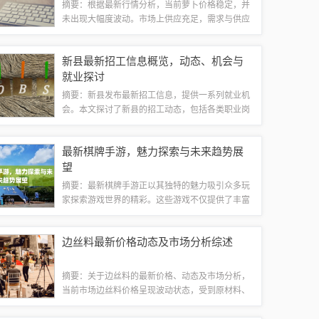
摘要：根据最新行情分析，当前萝卜价格稳定，并
未出现大幅度波动。市场上供应充足，需求与供应
保持平衡状态。预计未来一段时间内，萝卜价格仍
将保持平稳态势，不会出现明显涨跌。如需更多萝
新县最新招工信息概览，动态、机会与
卜价格信息，请持续关注市场动态。市场供求...
就业探讨
摘要：新县发布最新招工信息，提供一系列就业机
会。本文探讨了新县的招工动态，包括各类职业岗
位的招聘信息、薪资福利待遇以及职业发展前景。
对于求职者而言，这是一个关注新县就业市场、了
最新棋牌手游，魅力探索与未来趋势展
解最新招工信息的好机会，有助于更好地规划...
望
摘要：最新棋牌手游正以其独特的魅力吸引众多玩
家探索游戏世界的精彩。这些游戏不仅提供了丰富
的棋牌玩法，还展示了未来的趋势和技术创新。玩
家可以在移动设备上随时随地享受棋牌游戏的乐
边丝料最新价格动态及市场分析综述
趣，体验多样化的游戏模式和挑战。随着技术的...
摘要：关于边丝料的最新价格、动态及市场分析，
当前市场边丝料价格呈现波动状态，受到原材料、
生产成本、市场需求等多方面因素影响。市场分析