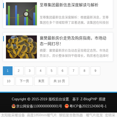
新磨浆机的应用，食品加工行业将迎来一次技术革
至尊集团最新信息深度解读与解析
命，推动行业向更加现代化、自动化、智能化...
至尊集团最新信息深度解析：根据最新消息，至尊
集团在多个领域取得了显著进展。该集团在科技创
新、市场拓展以及内部管理等方面均展现出强大的
实力和潜力。通过不断优化业务结构，加强合作伙
襄樊最新房价走势及购房指南，市场动
伴关系，至尊集团正朝着更高的目标迈进。至...
态一网打尽！
摘要：襄樊最新房价及动态呈现稳定态势。市场走
势显示，房价整体保持平稳增长，购房者在选择时
可根据自身需求和预算进行决策。本文提供购房指
南，帮助购房者了解市场动态、区域特点、房屋类
1
2
3
4
5
6
7
8
9
型和价格区间等信息，以便做出明智的购房决...
10
下一页
末页
共 10 页
Copyright
2015-2019
版权后台设置.
基于
Z-BlogPHP
搭建
京公网安备11000000000001号
粤ICP备2022124360号-1
太阳能采暖设备
高度1850mm暖气片
钢铝复合散热器
暖气片批发
宏硕采