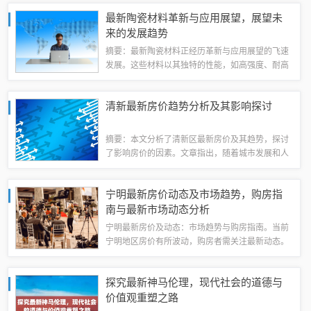
增添了情感和氛围，还通过其旋律和歌词传递了文
最新陶瓷材料革新与应用展望，展望未
化和价值观。这些歌曲对年轻一代产生了深远...
来的发展趋势
摘要：最新陶瓷材料正经历革新与应用展望的飞速
发展。这些材料以其独特的性能，如高强度、耐高
温、抗腐蚀等，在建筑、医疗、电子等领域得到广
泛应用。随着科技的进步，陶瓷材料的研发和应用
清新最新房价趋势分析及其影响探讨
不断突破，展现出无限潜力。陶瓷材料将在更...
摘要：本文分析了清新区最新房价及其趋势，探讨
了影响房价的因素。文章指出，随着城市发展和人
口增长，清新区房价呈现上升趋势。政策调整、经
济形势和市场需求等因素也对房价产生了重要影
宁明最新房价动态及市场趋势，购房指
响。本文旨在为读者提供有关清新房价的最新信...
南与最新市场动态分析
宁明最新房价及动态：市场趋势与购房指南。当前
宁明地区房价有所波动，购房者需关注最新动态。
市场趋势显示，宁明房地产市场发展稳健，购房者
可关注不同区域、楼盘的房价走势。本文提供购房
探究最新神马伦理，现代社会的道德与
指南，帮助购房者了解市场、选择适合自己的...
价值观重塑之路