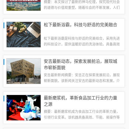
摘要：本文探讨了最新的神马伦理，探究现代社会
的道德与价值观重塑。随着社会的不断发展，人们
对于道德和伦理的要求也在不断变化。本文将介绍
最新的神马伦理观念，分析现代社会中道德价值观
松下最新浴霸，科技与舒适的完美融合
的变化，并探讨如何重塑道德价值观，以适应...
松下最新浴霸是科技与舒适的完美结合，采用先进
的科技设计，提供温暖舒适的洗浴体验。具备高效
加热、快速暖风、智能温控等功能，让您的浴室瞬
间变得温暖如春。松下浴霸还拥有独特的设计，外
安吉最新动态，探索发展前沿，展现城
观时尚简约，适应各种浴室装修风格。松下最...
市崭新面貌
安吉最新新闻摘要：安吉正在探索发展前沿，展现
崭新面貌。该新闻关注安吉的最新动态和发展，介
绍安吉在各方面的进步和成就。通过阅读该新闻，
读者可以了解安吉的最新情况，包括经济、文化、
最新磨浆机，革新食品加工行业的力量
社会等各个领域的发展。该新闻旨在展示安吉...
之源
摘要：最新磨浆机成为食品加工行业的革新力量，
引领行业变革。该机器具备高效、节能、易操作等
特点，极大提高了食品加工的效率和品质。通过最